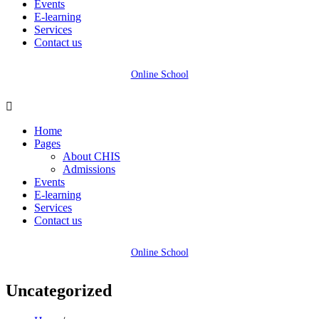
Events
E-learning
Services
Contact us
Online School
Home
Pages
About CHIS
Admissions
Events
E-learning
Services
Contact us
Online School
Uncategorized