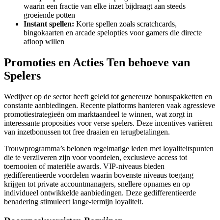
waarin een fractie van elke inzet bijdraagt aan steeds
groeiende potten
Instant spellen:
Korte spellen zoals scratchcards,
bingokaarten en arcade spelopties voor gamers die directe
afloop willen
Promoties en Acties Ten behoeve van
Spelers
Wedijver op de sector heeft geleid tot genereuze bonuspakketten en
constante aanbiedingen. Recente platforms hanteren vaak agressieve
promotiestrategieën om marktaandeel te winnen, wat zorgt in
interessante proposities voor verse spelers. Deze incentives variëren
van inzetbonussen tot free draaien en terugbetalingen.
Trouwprogramma’s belonen regelmatige leden met loyaliteitspunten
die te verzilveren zijn voor voordelen, exclusieve access tot
toernooien of materiële awards. VIP-niveaus bieden
gedifferentieerde voordelen waarin bovenste niveaus toegang
krijgen tot private accountmanagers, snellere opnames en op
individueel ontwikkelde aanbiedingen. Deze gedifferentieerde
benadering stimuleert lange-termijn loyaliteit.