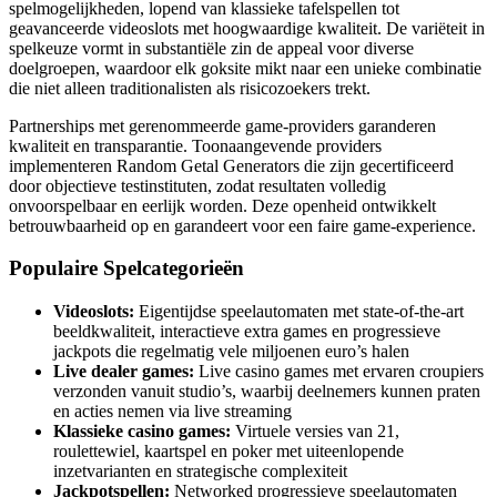
spelmogelijkheden, lopend van klassieke tafelspellen tot
geavanceerde videoslots met hoogwaardige kwaliteit. De variëteit in
spelkeuze vormt in substantiële zin de appeal voor diverse
doelgroepen, waardoor elk goksite mikt naar een unieke combinatie
die niet alleen traditionalisten als risicozoekers trekt.
Partnerships met gerenommeerde game-providers garanderen
kwaliteit en transparantie. Toonaangevende providers
implementeren Random Getal Generators die zijn gecertificeerd
door objectieve testinstituten, zodat resultaten volledig
onvoorspelbaar en eerlijk worden. Deze openheid ontwikkelt
betrouwbaarheid op en garandeert voor een faire game-experience.
Populaire Spelcategorieën
Videoslots:
Eigentijdse speelautomaten met state-of-the-art
beeldkwaliteit, interactieve extra games en progressieve
jackpots die regelmatig vele miljoenen euro’s halen
Live dealer games:
Live casino games met ervaren croupiers
verzonden vanuit studio’s, waarbij deelnemers kunnen praten
en acties nemen via live streaming
Klassieke casino games:
Virtuele versies van 21,
roulettewiel, kaartspel en poker met uiteenlopende
inzetvarianten en strategische complexiteit
Jackpotspellen:
Networked progressieve speelautomaten