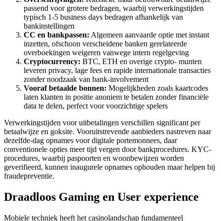
passend voor grotere bedragen, waarbij verwerkingstijden
typisch 1-5 business days bedragen afhankelijk van
bankinstellingen
CC en bankpassen:
Algemeen aanvaarde optie met instant
inzetten, ofschoon verscheidene banken gerelateerde
overboekingen weigeren vanwege intern regelgeving
Cryptocurrency:
BTC, ETH en overige crypto- munten
leveren privacy, lage fees en rapide internationale transacties
zonder noodzaak van bank-involvement
Vooraf betaalde bonnen:
Mogelijkheden zoals kaartcodes
laten klanten in positie anoniem te betalen zonder financiële
data te delen, perfect voor voorzichtige spelers
Verwerkingstijden voor uitbetalingen verschillen significant per
betaalwijze en goksite. Vooruitstrevende aanbieders nastreven naar
dezelfde-dag opnames voor digitale portemonnees, daar
conventionele opties meer tijd vergen door bankprocedures. KYC-
procedures, waarbij paspoorten en woonbewijzen worden
geverifieerd, kunnen inaugurele opnames ophouden maar helpen bij
fraudepreventie.
Draadloos Gaming en User experience
Mobiele techniek heeft het casinolandschap fundamenteel