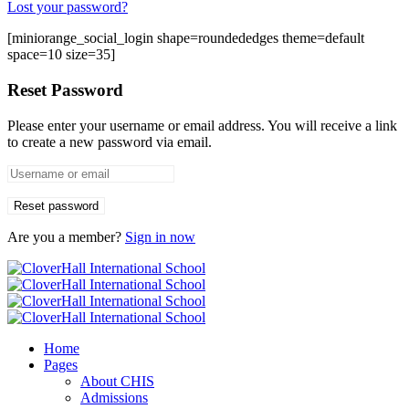
Lost your password?
[miniorange_social_login shape=roundededges theme=default
space=10 size=35]
Reset Password
Please enter your username or email address. You will receive a link
to create a new password via email.
Are you a member?
Sign in now
Home
Pages
About CHIS
Admissions