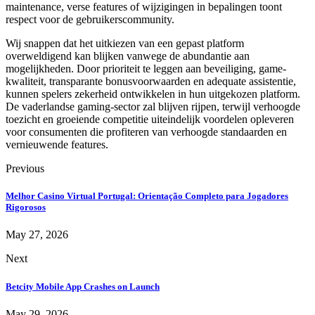
maintenance, verse features of wijzigingen in bepalingen toont
respect voor de gebruikerscommunity.
Wij snappen dat het uitkiezen van een gepast platform
overweldigend kan blijken vanwege de abundantie aan
mogelijkheden. Door prioriteit te leggen aan beveiliging, game-
kwaliteit, transparante bonusvoorwaarden en adequate assistentie,
kunnen spelers zekerheid ontwikkelen in hun uitgekozen platform.
De vaderlandse gaming-sector zal blijven rijpen, terwijl verhoogde
toezicht en groeiende competitie uiteindelijk voordelen opleveren
voor consumenten die profiteren van verhoogde standaarden en
vernieuwende features.
Previous
Melhor Casino Virtual Portugal: Orientação Completo para Jogadores
Rigorosos
May 27, 2026
Next
Betcity Mobile App Crashes on Launch
May 29, 2026