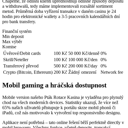
Chápeme, že odlišní klienti upřednostňují odlišné způsoby depositů
a withdrawalů, tedy máme implementovali rozsáhlé sortiment
metod. Průměrná doba vyřízení transakce v daném casinu je 24
hodin pro elektronické wallety a 3-5 pracovních kalendářních dní
pro bank transfery.
Finanční systém
Min deposit
Max výběr
Komise
Úvěrové/Debit cards
100 Kč
50 000 Kč/denně
0%
Skrill/Neteller
100 Kč
100 000 Kč/den
0%
Transferový převod
500 Kč
200 000 Kč/day
0%
Crypto (Bitcoin, Ethereum)
200 Kč
Žádný omezení
Network fee
Mobil gaming a hráčská dostupnost
Mobile version našeho Pták Rotace Kasina je vyladěna pro plynulý
chod na všech moderních devices. Statistiky ukazují, že více než
65% našich uživatelů přistupuje k portálu skrze mobil phonů či
iPadů, což nás motivovalo k vytvoření top responsivního designu.
Aplikace není potřebná – tato online řešení běží perfektně directly v
mobil browseru. Všechny funkce, včetně deposits, transakcí,