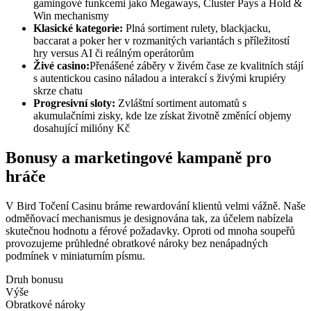
gamingové funkcemi jako Megaways, Cluster Pays a Hold &
Win mechanismy
Klasické kategorie:
Plná sortiment rulety, blackjacku,
baccarat a poker her v rozmanitých variantách s příležitostí
hry versus AI či reálným operátorům
Živé casino:
Přenášené záběry v živém čase ze kvalitních stájí
s autentickou casino náladou a interakcí s živými krupiéry
skrze chatu
Progresivní sloty:
Zvláštní sortiment automatů s
akumulačními zisky, kde lze získat životně změnící objemy
dosahující milióny Kč
Bonusy a marketingové kampaně pro
hráče
V Bird Točení Casinu bráme rewardování klientů velmi vážně. Naše
odměňovací mechanismus je designována tak, za účelem nabízela
skutečnou hodnotu a férové požadavky. Oproti od mnoha soupeřů
provozujeme průhledné obratkové nároky bez nenápadných
podmínek v miniaturním písmu.
Druh bonusu
Výše
Obratkové nároky