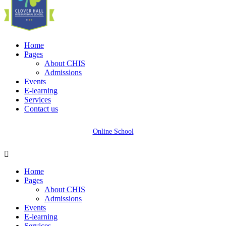
Home
Pages
About CHIS
Admissions
Events
E-learning
Services
Contact us
Online School
Home
Pages
About CHIS
Admissions
Events
E-learning
Services